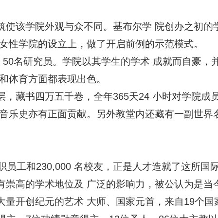
筑使该学院外观与众不同。基布尔学 院创办之初的
来女性学院的设立上，做了开启前例的示范模式。
究生，50名研究员。学院以其学生的学术 成就而自
剧和体育方面都表现出色。
，藏书四万五千卷，全年365天24 小时对学院
有正面贡献。另外教堂内还藏有一副世界名 画《The Li
名教职员工和230,000 名校友，正是人才造就了这所
有崇高的学术地位及 广泛的影响力，被公认为是当
开创纪元的艺术 大师、国家元首，来自19个国家的