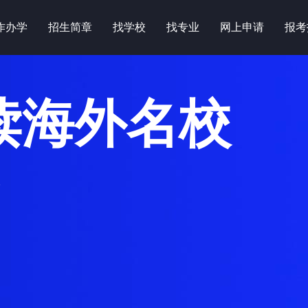
作办学
招生简章
找学校
找专业
网上申请
报考
读海外名校
始