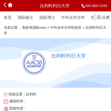
比利时列日大学
400-860-3166
首页
国际硕士
国际博士
中外合作办学
招生简章
分类
当前位置：
免联考国际mba
>
中外合作办学院校库
>
比利时列日大
学
比利时列日大学
院校位置：
比利时
建校时间：
院校性质：