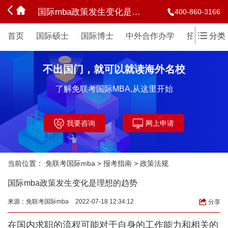
国际mba政策发生变化是理想的趋势
400-860-3166
首页
国际硕士
国际博士
中外合作办学
招生简章
分类
不出国门，就可以就读海外名校
了解免联考国际MBA,从这里开始
我要咨询
网上申请
当前位置：
免联考国际mba
>
报考指南
>
政策法规
国际mba政策发生变化是理想的趋势
来源：
免联考国际mba
2022-07-18 12:34:12
分享
在国内求职的流程可能对于自身的工作能力和相关的