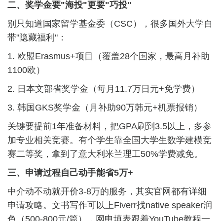
二、奖学金要"海投"更要"巧投"
别只知道国家留学基金委（CSC），很多国外大学自
带"隐藏福利"：
1. 欧盟Erasmus+项目（覆盖28个国家，最高月补助
1100欧）
2. 日本文部省奖学金（每月11.7万日元+免学费）
3. 韩国GKS奖学金（月补助90万韩元+机票报销）
关键要提前1年准备材料，把GPA刷到3.5以上，多参
加专业相关竞赛。有个学生靠全国大学生数学建模竞
赛二等奖，拿到了意大利米兰理工50%学费减免。
三、申请过程自己动手能省5万+
中介动不动就开价3-8万的服务，其实官网都有详细
申请攻略。文书写作可以上Fiverr找native speaker润
色（500-800元/篇），网申填表跟着YouTube教程一