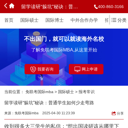
留学读研“躲坑”秘诀：普通学生如何少走弯路
400-860-3166
首页
国际硕士
国际博士
中外合作办学
招生简章
分类
不出国门，就可以就读海外名校
了解免联考国际MBA,从这里开始
我要咨询
网上申请
当前位置：
免联考国际mba
>
国际硕士
>
报考常识
留学读研“躲坑”秘诀：普通学生如何少走弯路
来源：
免联考国际mba
2025-04-30 11:23:39
分享
收到很多大三学生的私信："想出国读研该从哪里下