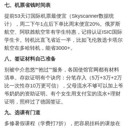
七、机票省钱时间表
提前53天订国际机票最便宜（Skyscanner数据统
计），周二下午1点后下单比周末便宜20%。俄罗斯
航空、阿联酋航空常有学生特惠，记得认证ISIC国际
学生卡。转机比直飞省近一半，比如飞伦敦选卡塔尔
航空在多哈转机，能省3000+。
八、签证材料自己准备
别被中介忽悠"“抱过”"服务，各国使馆官网都有材料
清单。存款证明有个诀窍：分笔存入（5万+3万+2万
比一次性存10万更可信），父母流水不够可以加上爷
爷奶奶的资助证明。有个女生用支付宝的流水+理财
证明，照样过了德国签证。
九、选课有门道
多修暑假课程（学费打7折），把容易挂科的课放在