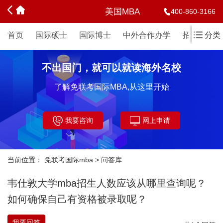
美国MBA
400-860-3166
首页
国际硕士
国际博士
中外合作办学
招生简章
分类
不出国门，就可以就读海外名校
了解免联考国际MBA,从这里开始
我要咨询
网上申请
当前位置：
免联考国际mba
>
问答库
韦仕敦大学mba招生人数应该从哪里查询呢？
如何确保自己有资格被录取呢？
我要回答