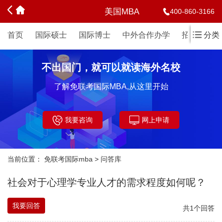
美国MBA
400-860-3166
首页
国际硕士
国际博士
中外合作办学
招生简章
分类
不出国门，就可以就读海外名校
了解免联考国际MBA,从这里开始
我要咨询
网上申请
当前位置：
免联考国际mba
>
问答库
社会对于心理学专业人才的需求程度如何呢？
我要回答
共1个回答