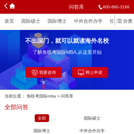
问答库
400-860-3166
首页
国际硕士
国际博士
中外合作办学
招生简章
分类
不出国门，就可以就读海外名校
了解免联考国际MBA,从这里开始
我要咨询
网上申请
当前位置：
免联考国际mba
>
问答库
全部问答
全部
国际硕士
国际博士
中外合作办学